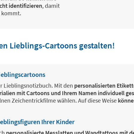
ht identifizieren
, damit
se kommt.
en Lieblings-Cartoons gestalten!
Lieblingscartoons
r Lieblingsnotizbuch. Mit den
personalisierten Etikett
ialien mit Cartoons und Ihrem Namen individuell ges
nen Zeichentrickfilme wählen. Auf diese Weise
können
eblingsfiguren Ihrer Kinder
uch
personalisierte Messlatten und Wandtattoos mit de