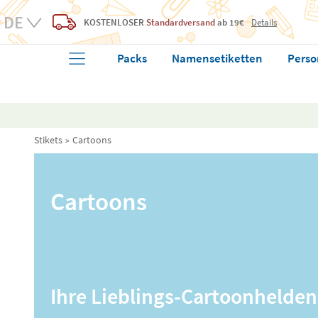
KOSTENLOSER
Standardversand
ab 19€
Details
Packs
Namensetiketten
Perso
Stikets
Cartoons
Cartoons
Ihre Lieblings-Cartoonhelden