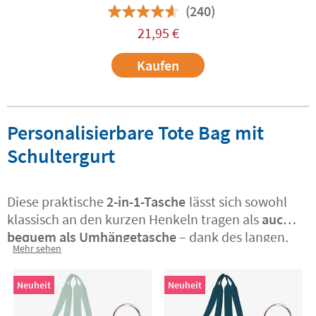
(240)
21,95
€
Kaufen
Personalisierbare Tote Bag mit
Schultergurt
Diese praktische
2-in-1-Tasche
lässt sich sowohl
klassisch an den kurzen Henkeln tragen als
auch
bequem als Umhängetasche
– dank des langen,
Mehr sehen
verstellbaren Schultergurts. Das äußere Design
überzeugt mit stilvollen Prints. Im Inneren sorgen
Neuheit
Neuheit
mehrere Fächer, Trennwände und Schlaufen
dafür, dass alle Utensilien ordentlich verstaut sind