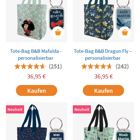
und schnell zur Hand bleiben. Ein besonderes
Extra: Die Tasche kann mit einem individuell
gestalteten Button personalisiert werden –
mit
Ihrem Wunschdesign und Namen oder Logo.
Tote-Bag B&B Mafalda -
Tote-Bag B&B Dragon Fly –
personalisierbar
personalisierbar
(251)
(242)
36,95
€
36,95
€
Kaufen
Kaufen
Neuheit
Neuheit