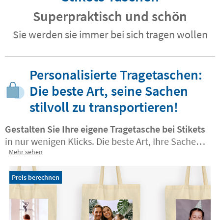
Superpraktisch und schön
Sie werden sie immer bei sich tragen wollen
Personalisierte Tragetaschen:
Die beste Art, seine Sachen
stilvoll zu transportieren!
Gestalten Sie Ihre eigene Tragetasche bei Stikets
in nur wenigen Klicks. Die beste Art, Ihre Sachen
stilvoll zu transportieren! Wählen Sie die
Mehr sehen
personalisierte Tragetasche, die am besten zu
Ihnen passt. Sie können Ihr Motiv ganz einfach
Preis berechnen
hochladen und eine einzigartige Tasche kreieren,
die Sie überall hin mitnehmen können.
Personalisieren Sie sie mit Ihrem Lieblingsfoto,