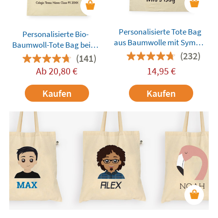
Personalisierte Tote Bag
Personalisierte Bio-
aus Baumwolle mit Symbol
Baumwoll-Tote Bag beige
und Twinie®️
(232)
mit Foto
(141)
Ab
20,80
€
14,95
€
Kaufen
Kaufen