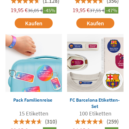
(1.128)
(356)
19,95
€
19,95
€
36,05
€
-45%
37,55
€
-47%
Kaufen
Kaufen
Pack Familienreise
FC Barcelona Etiketten-
Set
15 Etiketten
100 Etiketten
(310)
(259)