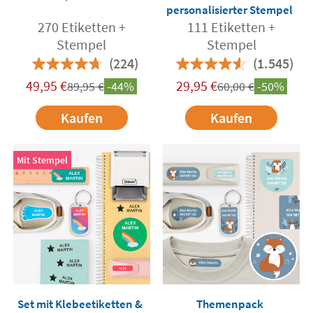
personalisierter Stempel
270 Etiketten +
111 Etiketten +
Stempel
Stempel
(224)
(1.545)
49,95
€
29,95
€
89,95
€
-44%
60,00
€
-50%
Kaufen
Kaufen
Mit Stempel
Set mit Klebeetiketten &
Themenpack