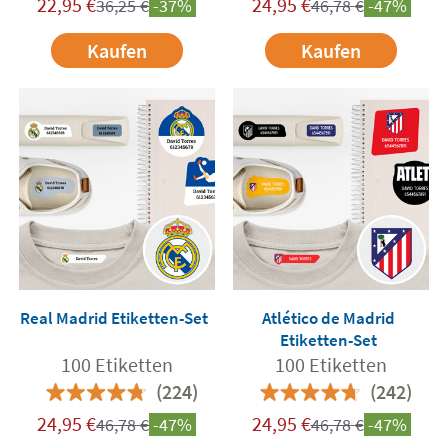
22,95
€
24,95
€
36,25
€
-37%
46,78
€
-47%
Kaufen
Kaufen
Real Madrid Etiketten-Set
Atlético de Madrid
Etiketten-Set
100 Etiketten
100 Etiketten
(224)
(242)
24,95
€
24,95
€
46,78
€
-47%
46,78
€
-47%