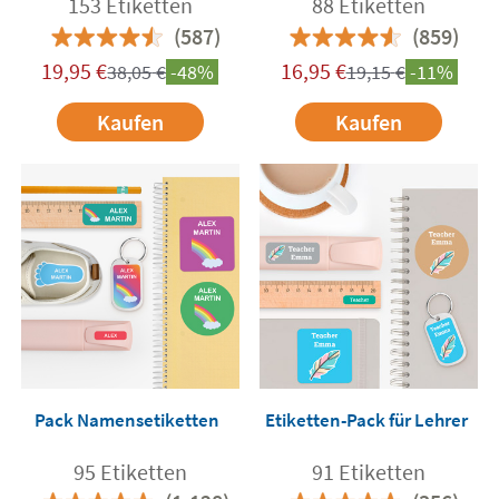
153 Etiketten
88 Etiketten
(587)
(859)
19,95
€
16,95
€
38,05
€
-48%
19,15
€
-11%
Kaufen
Kaufen
Pack Namensetiketten
Etiketten-Pack für Lehrer
95 Etiketten
91 Etiketten