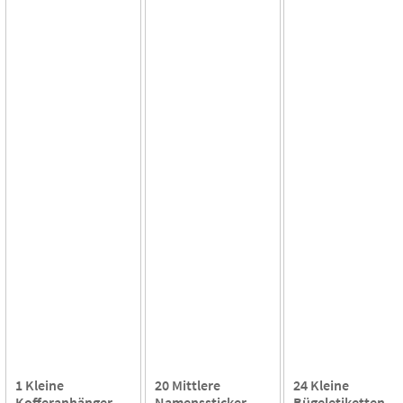
1 Kleine
20 Mittlere
24 Kleine
Kofferanhänger
Namenssticker
Bügeletiketten