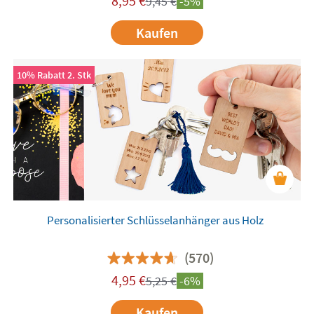
8,95
€
9,45
€
-5%
Kaufen
10% Rabatt 2. Stk
Personalisierter Schlüsselanhänger aus Holz
(570)
4,95
€
5,25
€
-6%
Kaufen