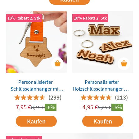
10% Rabatt 2. Stk
10% Rabatt 2. Stk
Personalisierter
Personalisierter
Schlüsselanhänger mit
Holzschlüsselanhänger mit
Namen aus Holz und Stoff
Namen
(299)
(213)
7,95
€
4,95
€
8,45
€
-6%
5,25
€
-6%
Kaufen
Kaufen