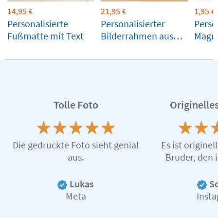
14,95
21,95
1,95
€
€
€
Personalisierte
Personalisierter
Perso
Fußmatte mit Text
Bilderrahmen aus
Magne
Holz zum aufstellen
Rahm
Tolle Foto
Originelle
Die gedruckte Foto sieht genial
Es ist originel
aus.
Bruder, den 
Lukas
S
Meta
Inst