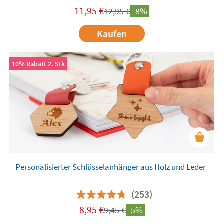
11,95
€
12,95
€
-8%
Kaufen
10% Rabatt 2. Stk
Personalisierter Schlüsselanhänger aus Holz und Leder
(253)
8,95
€
9,45
€
-5%