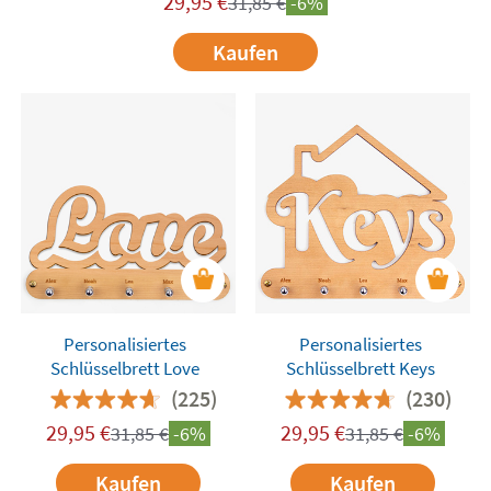
29,95
€
31,85
€
-6%
Kaufen
Personalisiertes
Personalisiertes
Schlüsselbrett Love
Schlüsselbrett Keys
(225)
(230)
29,95
€
29,95
€
31,85
€
-6%
31,85
€
-6%
Kaufen
Kaufen