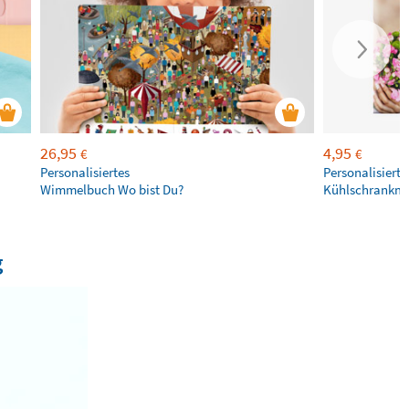
26,95
4,95
€
€
Personalisiertes
Personalisierte
Wimmelbuch Wo bist Du?
Kühlschrankm
g