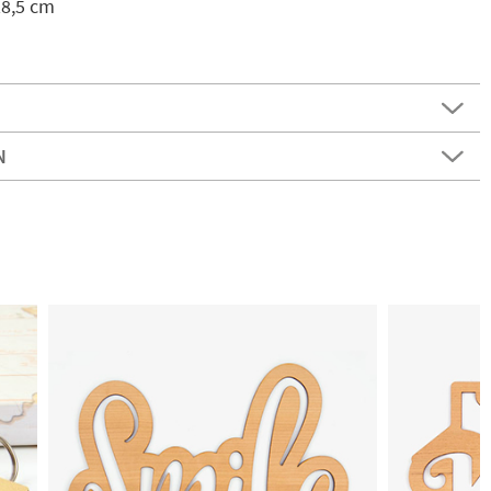
28,5 cm
N