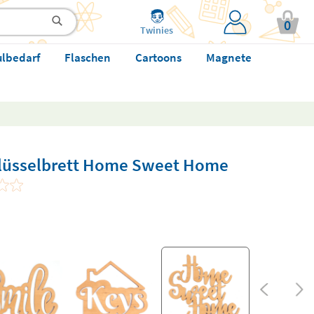
0
Twinies
ulbedarf
Flaschen
Cartoons
Magnete
hlüsselbrett Home Sweet Home