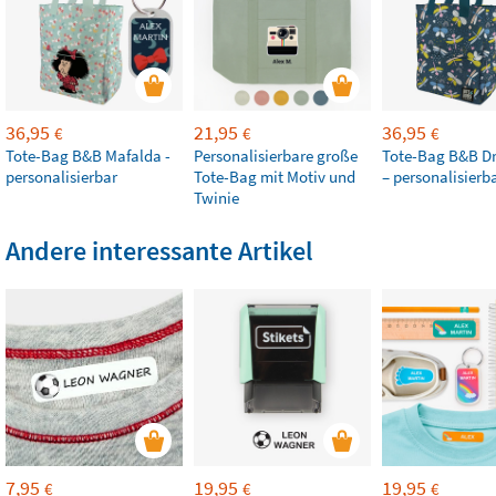
36,95
21,95
36,95
€
€
€
Tote-Bag B&B Mafalda -
Personalisierbare große
Tote-Bag B&B Dr
personalisierbar
Tote-Bag mit Motiv und
– personalisierb
Twinie
Andere interessante Artikel
7,95
19,95
19,95
€
€
€