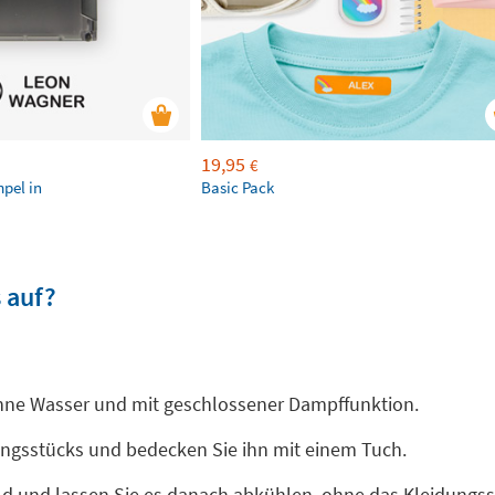
19,95
€
mpel in
Basic Pack
 auf?
ohne Wasser und mit geschlossener Dampffunktion.
dungsstücks und bedecken Sie ihn mit einem Tuch.
ild und lassen Sie es danach abkühlen, ohne das Kleidungs