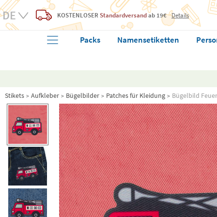
KOSTENLOSER
Standardversand
ab 19€
Details
Packs
Namensetiketten
Perso
Stikets
Aufkleber
Bügelbilder
Patches für Kleidung
Bügelbild Feue