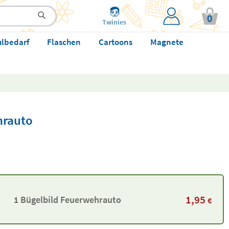
0
Twinies
ulbedarf
Flaschen
Cartoons
Magnete
hrauto
1,95
1 Bügelbild Feuerwehrauto
€