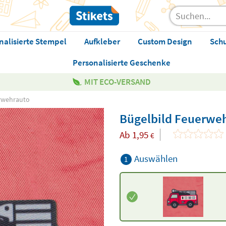
nalisierte Stempel
Aufkleber
Custom Design
Sch
Personalisierte Geschenke
MIT ECO-VERSAND
rwehrauto
Bügelbild Feuerwe
Ab
1,95
€
Auswählen
1