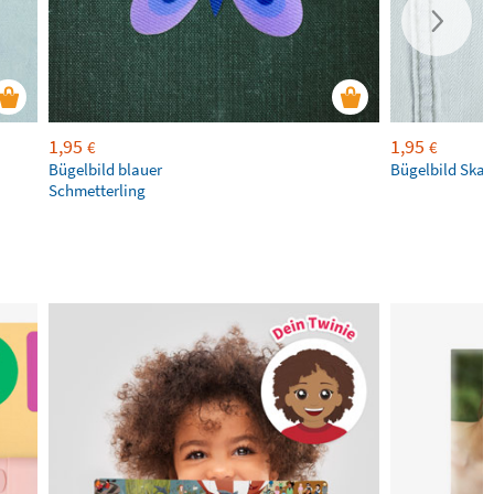
1,95
1,95
€
€
Bügelbild blauer
Bügelbild Ska
Schmetterling