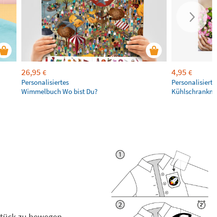
26,95
4,95
€
€
Personalisiertes
Personalisierte
Wimmelbuch Wo bist Du?
Kühlschrankm
stück zu bewegen.