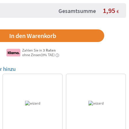
1,95
Gesamtsumme
€
Zahlen Sie in
3 Raten
ohne Zinsen(0% TAE)
i
r hinzu