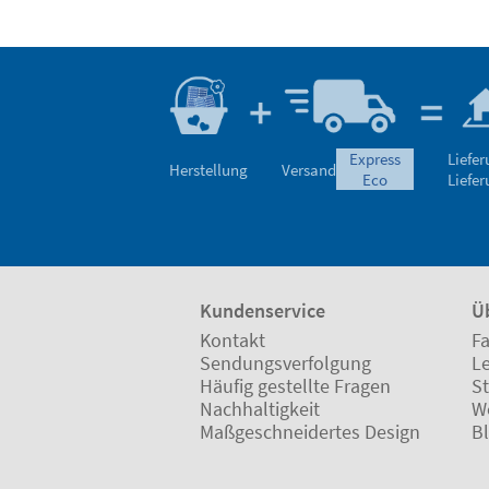
express
Liefe
Herstellung
Versand
eco
Liefe
Kundenservice
Ü
Kontakt
Fa
Sendungsverfolgung
L
Häufig gestellte Fragen
St
Nachhaltigkeit
W
Maßgeschneidertes Design
B