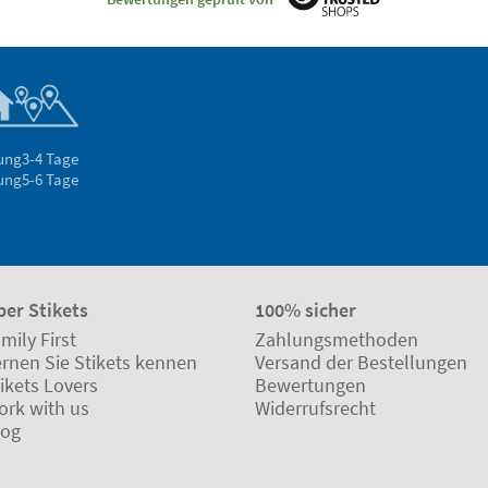
rung
3-4 Tage
rung
5-6 Tage
ber Stikets
100% sicher
mily First
Zahlungsmethoden
ernen Sie Stikets kennen
Versand der Bestellungen
ikets Lovers
Bewertungen
ork with us
Widerrufsrecht
log