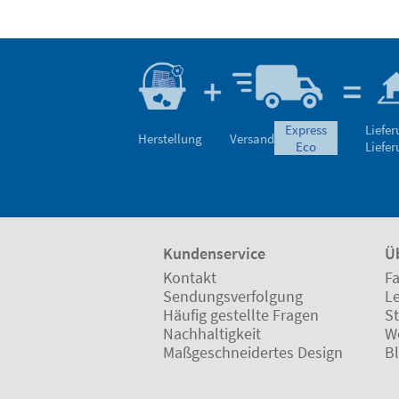
express
Liefe
Herstellung
Versand
eco
Liefe
Kundenservice
Ü
Kontakt
Fa
Sendungsverfolgung
L
Häufig gestellte Fragen
St
Nachhaltigkeit
W
Maßgeschneidertes Design
B