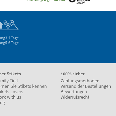
rung
3-4 Tage
rung
5-6 Tage
ber Stikets
100% sicher
mily First
Zahlungsmethoden
ernen Sie Stikets kennen
Versand der Bestellungen
ikets Lovers
Bewertungen
ork with us
Widerrufsrecht
log