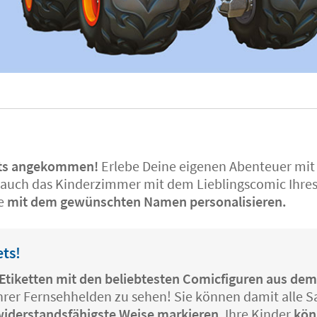
kets angekommen!
Erlebe Deine eigenen Abenteuer mi
auch das Kinderzimmer mit dem Lieblingscomic Ihres 
ie
mit dem gewünschten Namen personalisieren.
ets!
s-Etiketten mit den beliebtesten Comicfiguren aus de
ihrer Fernsehhelden zu sehen! Sie können damit alle S
 widerstandsfähigste Weise markieren
. Ihre Kinder
kön