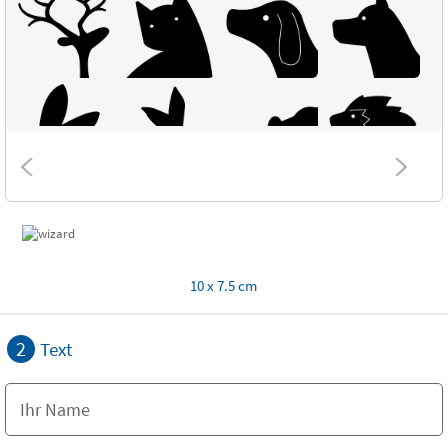
10 x 7.5 cm
2
Text