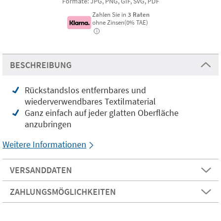
Formate: JPG, PNG, GIF, SVG, PDF
Zahlen Sie in
3 Raten
ohne Zinsen(0% TAE)
i
BESCHREIBUNG
Rückstandslos entfernbares und
wiederverwendbares Textilmaterial
Ganz einfach auf jeder glatten Oberfläche
anzubringen
Weitere Informationen
VERSANDDATEN
ZAHLUNGSMÖGLICHKEITEN