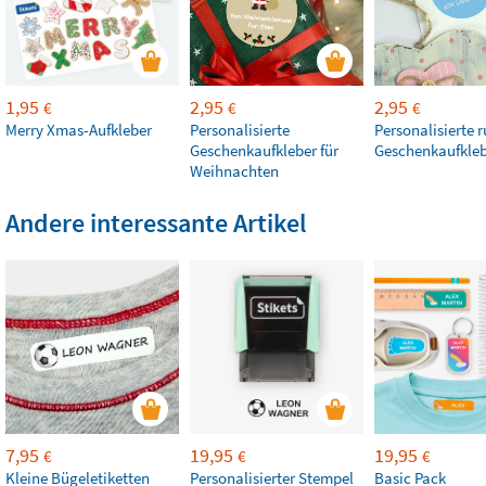
1,95
2,95
2,95
€
€
€
Merry Xmas-Aufkleber
Personalisierte
Personalisierte 
Geschenkaufkleber für
Geschenkaufkle
Weihnachten
Andere interessante Artikel
7,95
19,95
19,95
€
€
€
Kleine Bügeletiketten
Personalisierter Stempel
Basic Pack