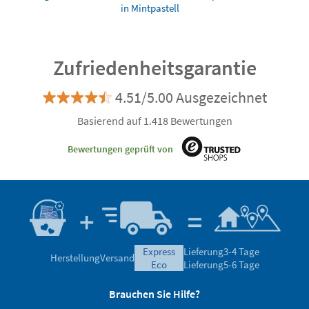
in Mintpastell
Zufriedenheitsgarantie
4.51/5.00 Ausgezeichnet
Basierend auf 1.418 Bewertungen
Bewertungen geprüft von
express
Lieferung
3-4 Tage
Herstellung
Versand
eco
Lieferung
5-6 Tage
Brauchen Sie Hilfe?