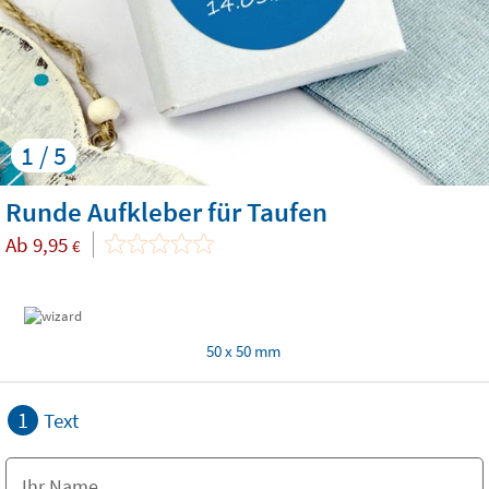
1 / 5
Runde Aufkleber für Taufen
Ab
9,95
€
50 x 50 mm
1
Text