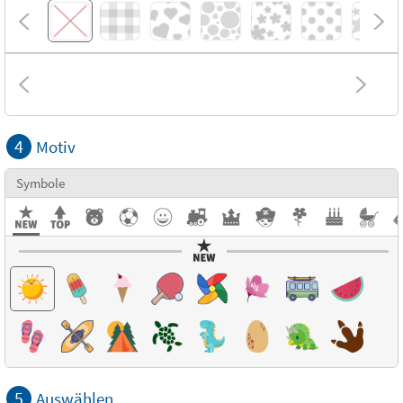
4
Motiv
Symbole
5
Auswählen