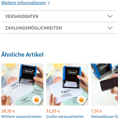
Weitere Informationen
VERSANDDATEN
ZAHLUNGSMÖGLICHKEITEN
Ähnliche Artikel
28,95
31,95
7,95
€
€
€
Mittlerer personalisierter
Großer personalisierter
Stempelkissen fü