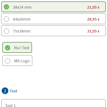
38x14 mm
21,95
€
64x26mm
28,95
€
75x38mm
31,95
€
Nur Text
Mit Logo
2
Text