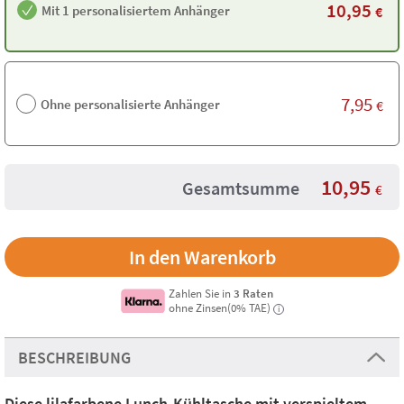
10,95
Mit 1 personalisiertem Anhänger
€
7,95
Ohne personalisierte Anhänger
€
10,95
Gesamtsumme
€
Zahlen Sie in
3 Raten
ohne Zinsen(0% TAE)
i
BESCHREIBUNG
Diese lilafarbene Lunch-Kühltasche mit verspieltem