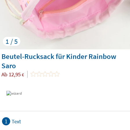
1 / 5
Beutel-Rucksack für Kinder Rainbow
Saro
Ab
12,95
€
1
Text