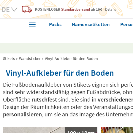
KOSTENLOSER
Standardversand
ab 19€
Details
Packs
Namensetiketten
Perso
Stikets
Wandsticker
Vinyl-Aufkleber für den Boden
Vinyl-Aufkleber für den Boden
Die Fußbodenaufkleber von Stikets eignen sich perf
sind sehr widerstandsfähig gegen Fußabdrücke, ohne d
Oberfläche
rutschfest
sind. Sie sind in
verschiedene
Design der Räumlichkeiten oder des Veranstaltungsor
personalisieren
, um sie an das Image des Unterneh
100 x 10cm