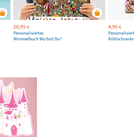
26,95
4,95
€
€
Personalisiertes
Personalisierte
Wimmelbuch Wo bist Du?
Kühlschrankm