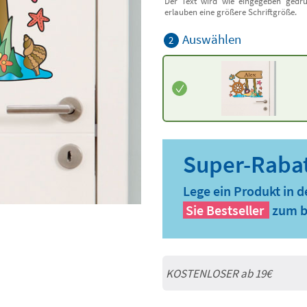
Der Text wird wie eingegeben gedru
erlauben eine größere Schriftgröße.
Auswählen
2
Lege ein Produkt in 
Sie
Bestseller
zum b
KOSTENLOSER ab 19€