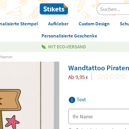
nalisierte Stempel
Aufkleber
Custom Design
Sch
Personalisierte Geschenke
MIT ECO-VERSAND
t Namen
Wandtattoo Pirate
Ab
9,95
€
Text
1