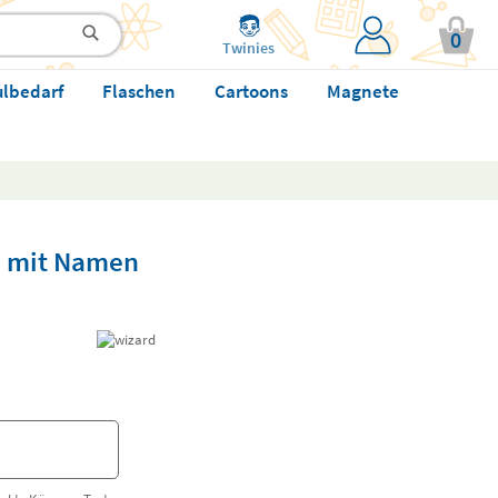
0
Twinies
ulbedarf
Flaschen
Cartoons
Magnete
n mit Namen