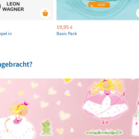
19,95
€
mpel in
Basic Pack
ngebracht?