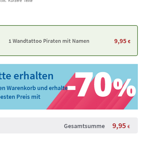
ckt. Kürzere Texte
9,95
1 Wandtattoo Piraten mit Namen
€
den Warenkorb und erhalte
esten Preis mit
9,95
Gesamtsumme
€