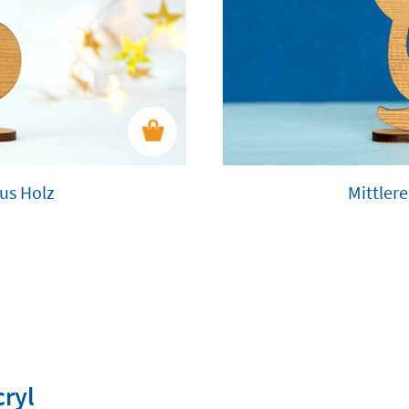
aus Holz
Mittlere
cryl