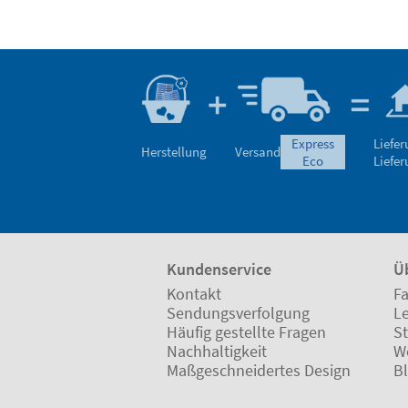
express
Liefe
Herstellung
Versand
eco
Liefe
Kundenservice
Ü
Kontakt
Fa
Sendungsverfolgung
L
Häufig gestellte Fragen
St
Nachhaltigkeit
W
Maßgeschneidertes Design
B