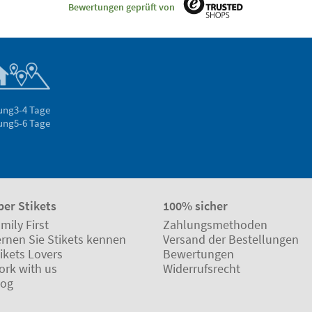
Bewertungen geprüft von
rung
3-4 Tage
rung
5-6 Tage
ber Stikets
100% sicher
mily First
Zahlungsmethoden
ernen Sie Stikets kennen
Versand der Bestellungen
ikets Lovers
Bewertungen
ork with us
Widerrufsrecht
log