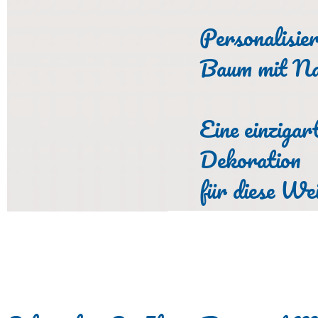
Personalisie
Baum mit Na
Eine einzigar
Dekoration
für diese Wei