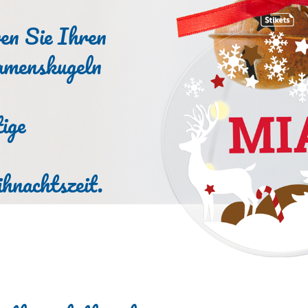
ren Sie Ihren
menskugeln
tige
hnachtszeit.