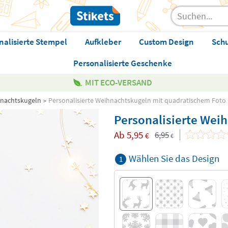
nalisierte Stempel
Aufkleber
Custom Design
Sch
Personalisierte Geschenke
MIT ECO-VERSAND
hnachtskugeln
Personalisierte Weihnachtskugeln mit quadratischem Foto
Personalisierte Wei
Ab
5,95
6,95
€
€
Wählen Sie das Design
1