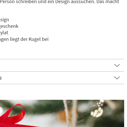
Person schreiben und ein Design aussuchen. Das macht
esign
geschenk
ylat
en liegt der Kugel bei
N