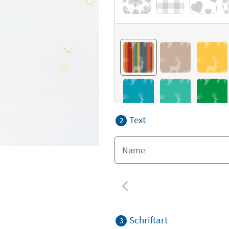
Text
2
Schriftart
3