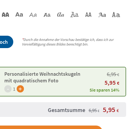
*
Durch die Annahme der Vorschau bestätige ich, dass ich zur
hoch
Vervielfältigung dieses Bildes berechtigt bin.
6,95
Personalisierte Weihnachtskugeln
€
mit quadratischem Foto
5,95
€
-
+
1
Sie sparen 14%
5,95
Gesamtsumme
6,95
€
€