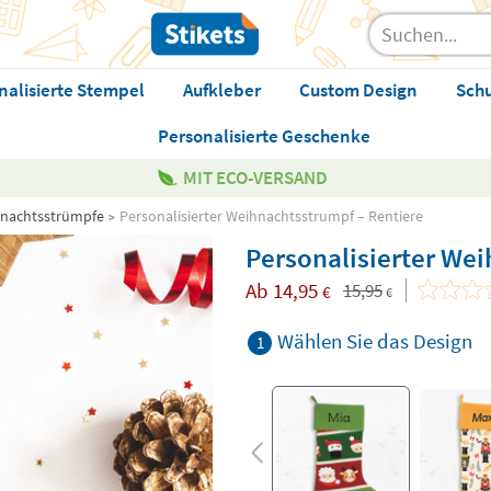
nalisierte Stempel
Aufkleber
Custom Design
Sch
Personalisierte Geschenke
MIT ECO-VERSAND
hnachtsstrümpfe
Personalisierter Weihnachtsstrumpf – Rentiere
Personalisierter We
Ab
14,95
15,95
€
€
Wählen Sie das Design
1