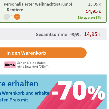
15,95
Personalisierter Weihnachtsstrumpf
€
– Rentiere
14,95
€
-
+
1
Sie sparen 6%
14,95
Gesamtsumme
15,95
€
€
Zahlen Sie in
3 Raten
ohne Zinsen(0% TAE)
i
n Warenkorb und erhalte
ten Preis mit