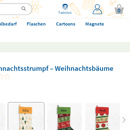
0
Twinies
ulbedarf
Flaschen
Cartoons
Magnete
eihnachtsstrumpf – Weihnachtsbäume