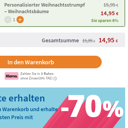
15,95
Personalisierter Weihnachtsstrumpf
€
– Weihnachtsbäume
14,95
€
-
+
1
Sie sparen 6%
14,95
Gesamtsumme
15,95
€
€
Zahlen Sie in
3 Raten
ohne Zinsen(0% TAE)
i
n Warenkorb und erhalte
ten Preis mit