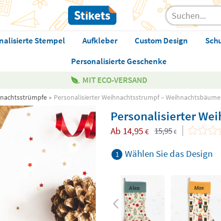
nalisierte Stempel
Aufkleber
Custom Design
Sch
Personalisierte Geschenke
MIT ECO-VERSAND
hnachtsstrümpfe
Personalisierter Weihnachtsstrumpf – Weihnachtsbäume
Personalisierter W
Ab
14,95
15,95
€
€
Wählen Sie das Design
1