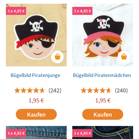
3 x 4,85 €
3 x 4,85 €
Bügelbild Piratenjunge
Bügelbild Piratenmädchen
(242)
(240)
1,95
€
1,95
€
Kaufen
Kaufen
3 x 4,85 €
3 x 4,85 €