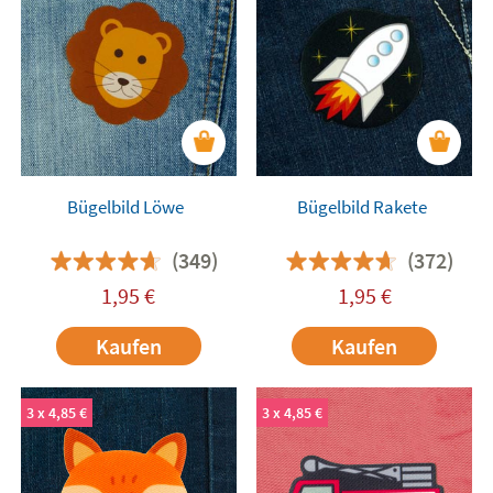
Bügelbild Löwe
Bügelbild Rakete
(349)
(372)
1,95
€
1,95
€
Kaufen
Kaufen
3 x 4,85 €
3 x 4,85 €