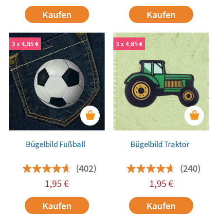
Kaufen
Kaufen
3 x 4,85 €
3 x 4,85 €
Bügelbild Fußball
Bügelbild Traktor
(402)
(240)
1,95
€
1,95
€
Kaufen
Kaufen