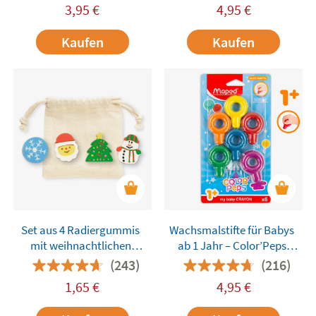
3,95
€
4,95
€
Kaufen
Kaufen
Set aus 4 Radiergummis
Wachsmalstifte für Babys
mit weihnachtlichen
ab 1 Jahr – Color’Peps
Motiven im
Early Age Maped
(243)
(216)
Baumwollbeutel
1,65
€
4,95
€