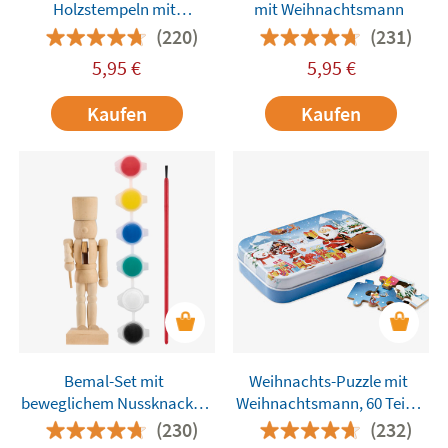
Holzstempeln mit
mit Weihnachtsmann
mehrfarbigen
(220)
(231)
Stempelkissen und
5,95
€
5,95
€
Baumwollbeutel
Kaufen
Kaufen
Bemal-Set mit
Weihnachts-Puzzle mit
beweglichem Nussknacker
Weihnachtsmann, 60 Teile,
aus Holz, 6 Farben und
in Metallbox
(230)
(232)
Pinsel