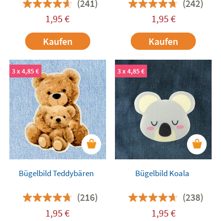
(241)
(242)
1,95
€
1,95
€
Kaufen
Kaufen
3 x 4,85 €
3 x 4,85 €
Bügelbild Teddybären
Bügelbild Koala
(216)
(238)
1,95
€
1,95
€