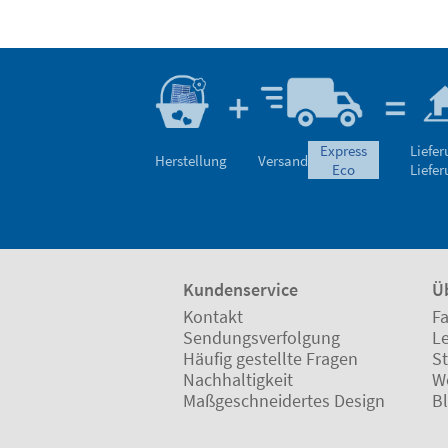
express
Liefe
Herstellung
Versand
eco
Liefe
Kundenservice
Ü
Kontakt
Fa
Sendungsverfolgung
L
Häufig gestellte Fragen
St
Nachhaltigkeit
W
Maßgeschneidertes Design
B