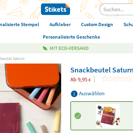
nalisierte Stempel
Aufkleber
Custom Design
Sch
Personalisierte Geschenke
MIT ECO-VERSAND
beutel Saturn
Snackbeutel Satur
Ab
9,95
€
Auswählen
1