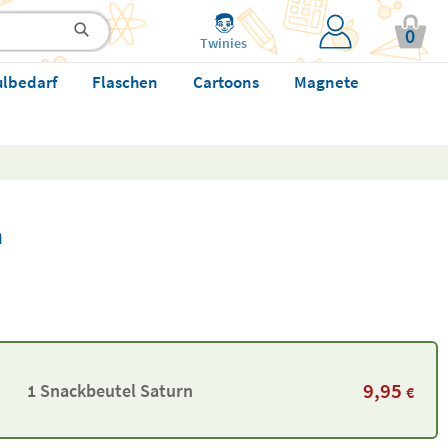
0
Twinies
ulbedarf
Flaschen
Cartoons
Magnete
n
9,95
1 Snackbeutel Saturn
€