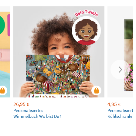
26,95
4,95
€
€
Personalisiertes
Personalisierte
Wimmelbuch Wo bist Du?
Kühlschrankm