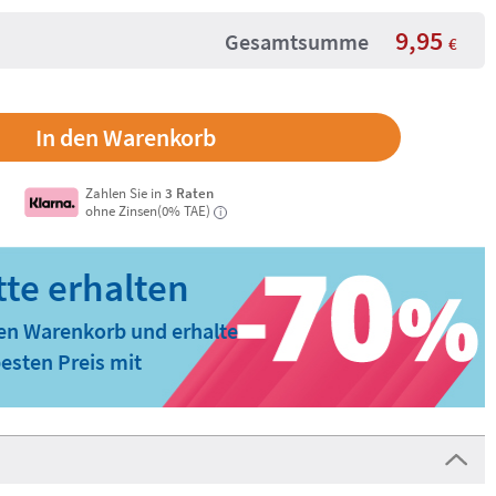
9,95
Gesamtsumme
€
Zahlen Sie in
3 Raten
ohne Zinsen(0% TAE)
i
den Warenkorb und erhalte
esten Preis mit