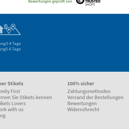
Bewertungen geprüft von
rung
3-4 Tage
rung
5-6 Tage
ber Stikets
100% sicher
mily First
Zahlungsmethoden
ernen Sie Stikets kennen
Versand der Bestellungen
ikets Lovers
Bewertungen
ork with us
Widerrufsrecht
log