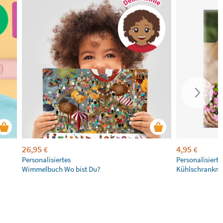
26,95
4,95
€
€
Personalisiertes
Personalisierte
Wimmelbuch Wo bist Du?
Kühlschrankm