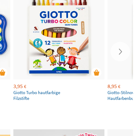
3,95
8,95
€
€
Giotto Turbo hautfarbige
Giotto-Stilnov
Filzstifte
Hautfarbenbunt