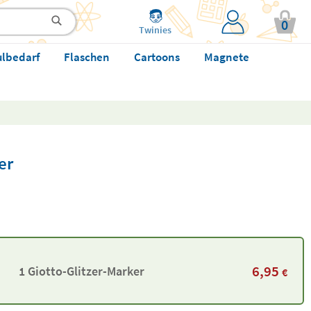
0
Twinies
ulbedarf
Flaschen
Cartoons
Magnete
er
6,95
1 Giotto-Glitzer-Marker
€