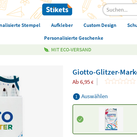
nalisierte Stempel
Aufkleber
Custom Design
Sch
Personalisierte Geschenke
MIT ECO-VERSAND
Giotto-Glitzer-Mark
Ab
6,95
€
Auswählen
1