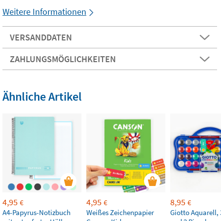
Weitere Informationen
VERSANDDATEN
ZAHLUNGSMÖGLICHKEITEN
Ähnliche Artikel
4,95
4,95
8,95
€
€
€
A4-Papyrus-Notizbuch
Weißes Zeichenpapier
Giotto Aquarell,