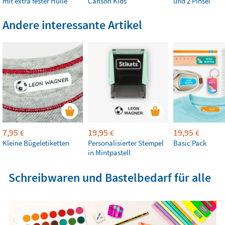
mit extra fester Hülle
Canson Kids
und 2 Pinsel
Andere interessante Artikel
7,95
19,95
19,95
€
€
€
Kleine Bügeletiketten
Personalisierter Stempel
Basic Pack
in Mintpastell
Schreibwaren und Bastelbedarf für alle