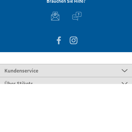
Brauchen Sie Hilfe?
Kundenservice
Über Stikets
100% sicher
Stikets Global Brand
Österreich