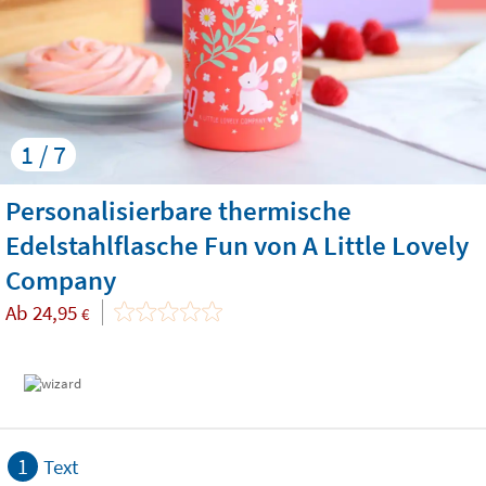
1 / 7
Personalisierbare thermische
Edelstahlflasche Fun von A Little Lovely
Company
Ab
24,95
€
1
Text