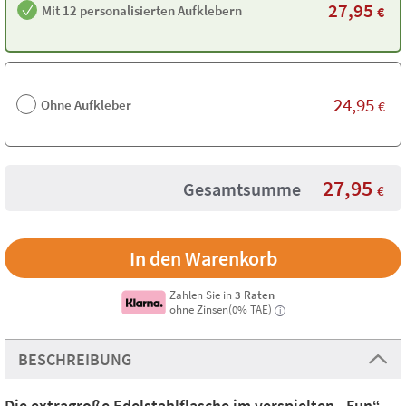
27,95
Mit 12 personalisierten Aufklebern
€
24,95
Ohne Aufkleber
€
27,95
Gesamtsumme
€
Zahlen Sie in
3 Raten
ohne Zinsen(0% TAE)
i
BESCHREIBUNG
Die extragroße Edelstahlflasche im verspielten „Fun“-