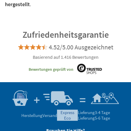
hergestellt
.
Zufriedenheitsgarantie
4.52/5.00 Ausgezeichnet
Basierend auf 1.416 Bewertungen
Bewertungen geprüft von
express
Lieferung
3-4 Tage
Herstellung
Versand
eco
Lieferung
5-6 Tage
Brauchen Sie Hilfe?