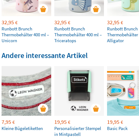
32,95
32,95
32,95
€
€
€
Runbott Brunch
Runbott Brunch
Runbott Brunch
Thermobehälter 400 ml –
Thermobehälter 400 ml –
Thermobehälter 
Unicorn
Triceratops
Alligator
Andere interessante Artikel
7,95
19,95
19,95
€
€
€
Kleine Bügeletiketten
Personalisierter Stempel
Basic Pack
in Mintpastell