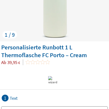
1 / 9
Personalisierte Runbott 1 L
Thermoflasche FC Porto – Cream
Ab
39,95
€
1
Text