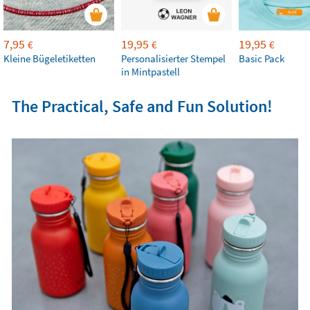
7,95
19,95
19,95
€
€
€
Kleine Bügeletiketten
Personalisierter Stempel
Basic Pack
in Mintpastell
The Practical, Safe and Fun Solution!