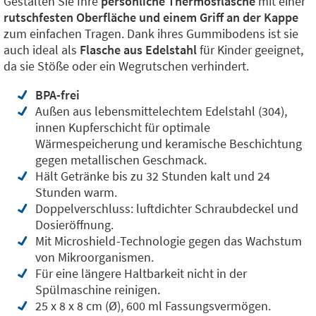
Gestalten Sie Ihre
persönliche Thermosflasche
mit einer
rutschfesten Oberfläche und einem Griff an der Kappe
zum einfachen Tragen. Dank ihres Gummibodens ist sie
auch ideal als
Flasche aus Edelstahl
für Kinder geeignet,
da sie Stöße oder ein Wegrutschen verhindert.
BPA-frei
Außen aus lebensmittelechtem Edelstahl (304),
innen Kupferschicht für optimale
Wärmespeicherung und keramische Beschichtung
gegen metallischen Geschmack.
Hält Getränke bis zu 32 Stunden kalt und 24
Stunden warm.
Doppelverschluss: luftdichter Schraubdeckel und
Dosieröffnung.
Mit Microshield
-Technologie gegen das Wachstum
von Mikroorganismen.
Für eine längere Haltbarkeit nicht in der
Spülmaschine reinigen.
25 x 8 x 8 cm (Ø), 600 ml Fassungsvermögen.