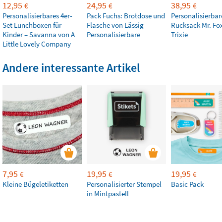
12,95
24,95
38,95
€
€
€
Personalisierbares 4er-
Pack Fuchs: Brotdose und
Personalisierbar
Set Lunchboxen für
Flasche von Lässig
Rucksack Mr. Fo
Kinder – Savanna von A
Personalisierbare
Trixie
Little Lovely Company
Andere interessante Artikel
7,95
19,95
19,95
€
€
€
Kleine Bügeletiketten
Personalisierter Stempel
Basic Pack
in Mintpastell