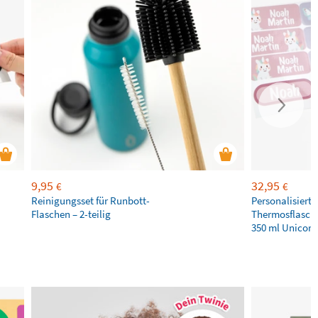
9,95
32,95
€
€
Reinigungsset für Runbott-
Personalisierte
Flaschen – 2-teilig
Thermosflasche
350 ml Unicorn