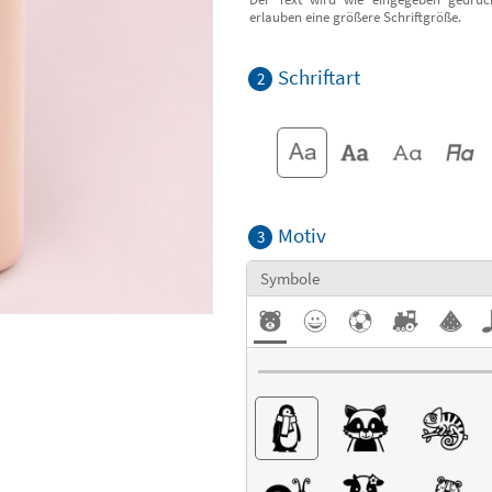
erlauben eine größere Schriftgröße.
Schriftart
2
Motiv
3
Symbole