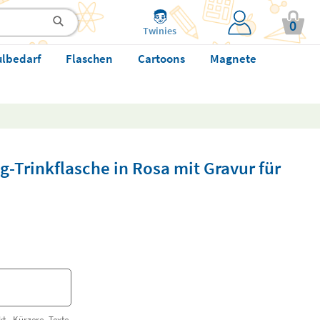
0
Twinies
ulbedarf
Flaschen
Cartoons
Magnete
g-Trinkflasche in Rosa mit Gravur für
t. Kürzere Texte