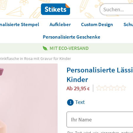
nalisierte Stempel
Aufkleber
Custom Design
Sch
Personalisierte Geschenke
MIT ECO-VERSAND
Trinkflasche in Rosa mit Gravur für Kinder
Personalisierte Lässi
Kinder
Ab
29,95
€
Text
1
Der Text wird wie eingegeben gedruck